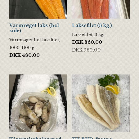
Varmrøget laks (hel
Laksefilet (3 kg.)
side)
Laksefilet, 3 kg.
Varmrøget hel laksfilet,
Den oprindelige pris var: DKK9
Den aktuelle pris er: DKK860,00
DKK
860,00
1000-1100 g.
DKK
960,00
DKK
480,00