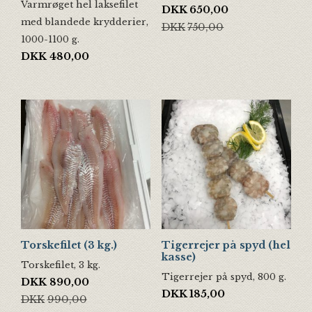
Varmrøget hel laksefilet
Den oprindelige pris var: DKK75
Den aktuelle pris er: DKK650,00
DKK
650,00
med blandede krydderier,
DKK
750,00
1000-1100 g.
DKK
480,00
Torskefilet (3 kg.)
Tigerrejer på spyd (hel
kasse)
Torskefilet, 3 kg.
Tigerrejer på spyd, 800 g.
Den oprindelige pris var: DKK990,00.
Den aktuelle pris er: DKK890,00.
DKK
890,00
DKK
185,00
DKK
990,00