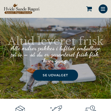
Altid leveret frisk
Alle ordrer pakkes i lufttæt emballage
på is – så du er garanteret frisk fisk,
hver gang.
SE UDVALGET