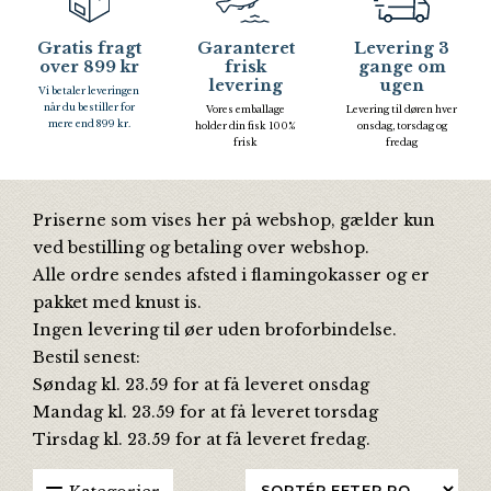
Gratis fragt
Garanteret
Levering 3
over 899 kr
frisk
gange om
levering
ugen
Vi betaler leveringen
når du bestiller for
Vores emballage
Levering til døren hver
mere end 899 kr.
holder din fisk 100%
onsdag, torsdag og
frisk
fredag
Priserne som vises her på webshop, gælder kun
ved bestilling og betaling over webshop.
Alle ordre sendes afsted i flamingokasser og er
pakket med knust is.
Ingen levering til øer uden broforbindelse.
Bestil senest:
Søndag kl. 23.59 for at få leveret onsdag
Mandag kl. 23.59 for at få leveret torsdag
Tirsdag kl. 23.59 for at få leveret fredag.