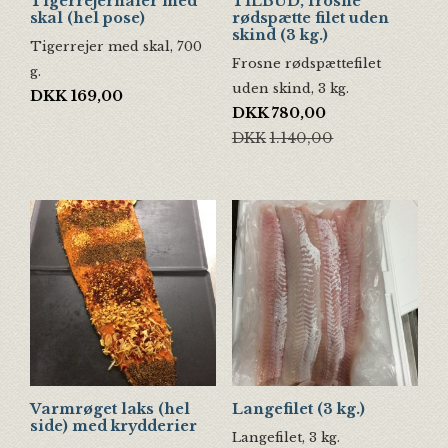
Tigerrejerhaler med
TILBUD, frosne
skal (hel pose)
rødspætte filet uden
skind (3 kg.)
Tigerrejer med skal, 700
Frosne rødspættefilet
g.
uden skind, 3 kg.
DKK
169,00
Den oprindelige pris var: DKK1.
Den aktuelle pris er: DKK780,00
DKK
780,00
DKK
1.140,00
Varmrøget laks (hel
Langefilet (3 kg.)
side) med krydderier
Langefilet, 3 kg.