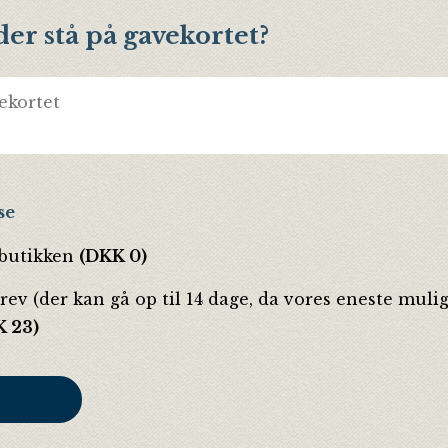
der stå på gavekortet?
se
 butikken
(DKK 0)
ev (der kan gå op til 14 dage, da vores eneste muli
 23)