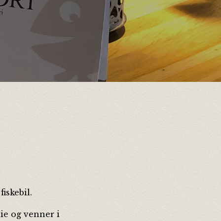
iskebil.
lie og venner i