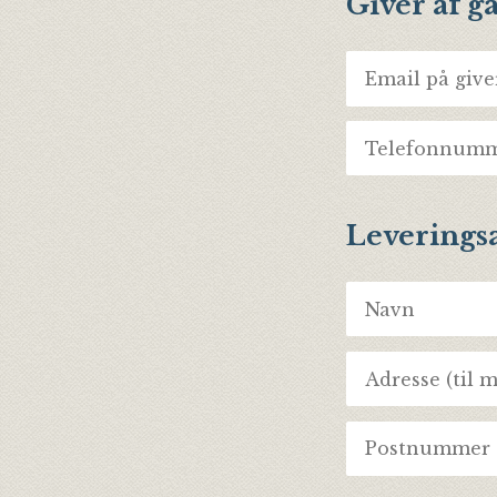
Giver af g
Leverings