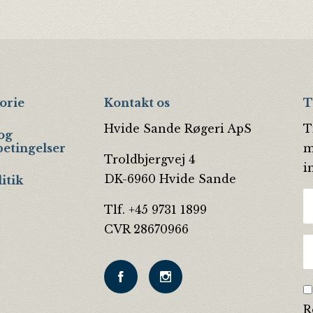
orie
Kontakt os
T
Hvide Sande Røgeri ApS
T
og
betingelser
m
Troldbjergvej 4
i
DK-6960 Hvide Sande
itik
Tlf. +45 9731 1899
CVR 28670966
R