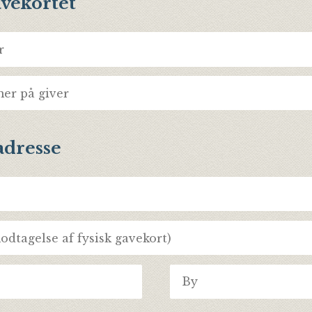
avekortet
adresse