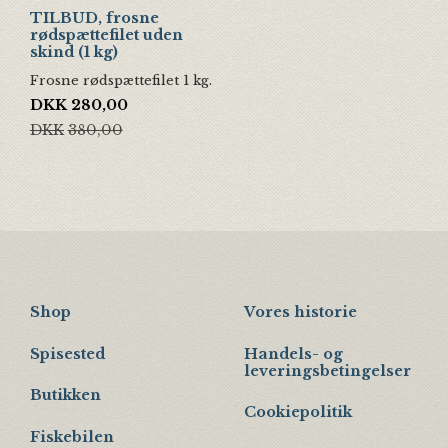
TILBUD, frosne
rødspættefilet uden
skind (1 kg)
Frosne rødspættefilet 1 kg.
Den oprindelige pris var: DKK380,00.
Den aktuelle pris er: DKK280,00.
DKK
280,00
DKK
380,00
Shop
Vores historie
Spisested
Handels- og
leveringsbetingelser
Butikken
Cookiepolitik
Fiskebilen