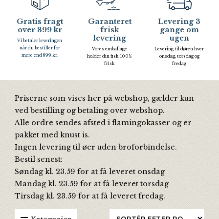
Gratis fragt
Garanteret
Levering 3
over 899 kr
frisk
gange om
levering
ugen
Vi betaler leveringen
når du bestiller for
Vores emballage
Levering til døren hver
mere end 899 kr.
holder din fisk 100%
onsdag, torsdag og
frisk
fredag
Priserne som vises her på webshop, gælder kun
ved bestilling og betaling over webshop.
Alle ordre sendes afsted i flamingokasser og er
pakket med knust is.
Ingen levering til øer uden broforbindelse.
Bestil senest:
Søndag kl. 23.59 for at få leveret onsdag
Mandag kl. 23.59 for at få leveret torsdag
Tirsdag kl. 23.59 for at få leveret fredag.