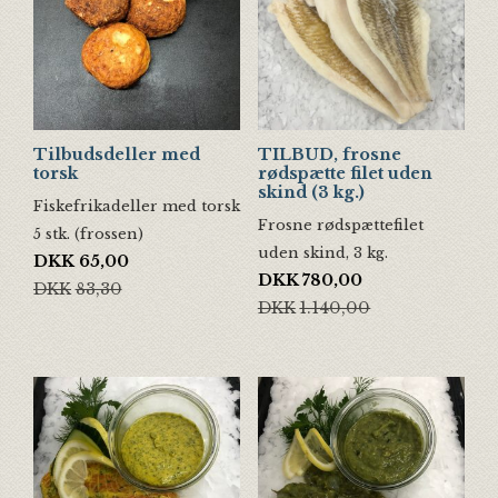
Tilbudsdeller med
TILBUD, frosne
torsk
rødspætte filet uden
skind (3 kg.)
Fiskefrikadeller med torsk
Frosne rødspættefilet
5 stk. (frossen)
uden skind, 3 kg.
Den oprindelige pris var: DKK83,30.
Den aktuelle pris er: DKK65,00.
DKK
65,00
Den oprindelige pris var: DKK1.
Den aktuelle pris er: DKK780,00
DKK
780,00
DKK
83,30
DKK
1.140,00