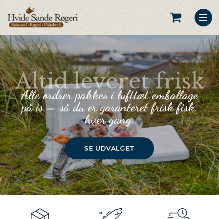
Altid leveret frisk
Alle ordrer pakkes i lufttæt emballage
på is – så du er garanteret frisk fisk,
hver gang.
SE UDVALGET