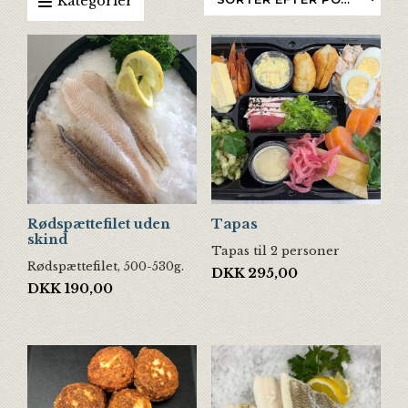
Kategorier
Rødspættefilet uden
Tapas
skind
Tapas til 2 personer
Rødspættefilet, 500-530g.
DKK
295,00
DKK
190,00