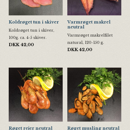
Koldrøget tun i skiver
Varmrøget makrel
neutral
Koldrøget tun i skiver,
Varmrøget makrelfilet
100g. ca. 4-5 skiver.
natural, 120-150 g.
DKK
42,00
DKK
42,00
Røget rejer neutral
Røget musling neutral