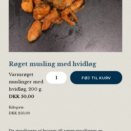
Røget musling med hvidløg
Varmrøget
Røget musling med hvidløg antal
FØJ TIL KURV
muslinger med
hvidløg, 200 g.
DKK
50,00
Kilopris:
DKK
250,00
De muslinger vi bruger til røget muslinger er