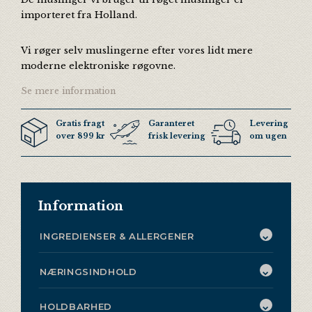
importeret fra Holland.
Vi røger selv muslingerne efter vores lidt mere
moderne elektroniske røgovne.
Se mere information
Gratis fragt
Garanteret
Levering 3 ga
over 899 kr
frisk levering
om ugen
Information
INGREDIENSER & ALLERGENER
NÆRINGSINDHOLD
HOLDBARHED