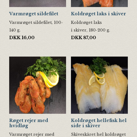
Varmrøget sildefilet
Koldrøget laks i skiver
Varmrøget sildefilet, 100-
Koldrøget laks
140 g.
i skiver, 180-200 g.
DKK
16,00
DKK
87,00
Røget rejer med
Koldrøget hellefisk hel
hvidløg
side i skiver
Varmrøget rejer med
Skiveskåret hel koldrøget