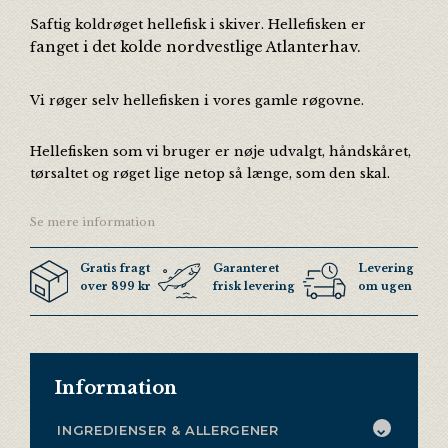
Saftig koldrøget hellefisk i skiver. Hellefisken er
anget i det kolde nordvestlige Atlanterhav.
f
Vi røger selv hellefisken i vores gamle røgovne.
Hellefisken som vi bruger er nøje udvalgt, håndskåret,
tørsaltet og røget lige netop så længe, som den skal.
Se mere information
Gratis fragt
Garanteret
Levering 3 ga
over 899 kr
frisk levering
om ugen
Information
INGREDIENSER & ALLERGENER