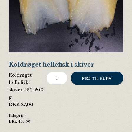
Koldrøget hellefisk i skiver
Koldrøget
Koldrøget hellefisk i skiver antal
FØJ TIL KURV
hellefisk i
skiver. 180-200
g.
DKK
87,00
Kilopris:
DKK
450,00