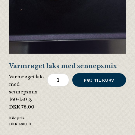
Varmrøget laks med sennepsmix
Varmrøget laks
Varmrøget laks med sennepsmix anta
FØJ TIL KURV
med
sennepsmix,
160-180 g.
DKK
76,00
Kilopris:
DKK
480,00