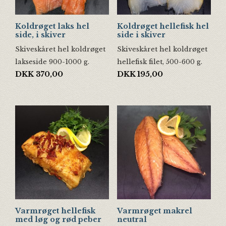
Koldrøget laks hel
Koldrøget hellefisk hel
side, i skiver
side i skiver
Skiveskåret hel koldrøget
Skiveskåret hel koldrøget
lakseside 900-1000 g.
hellefisk filet, 500-600 g.
DKK
370,00
DKK
195,00
Varmrøget hellefisk
Varmrøget makrel
med løg og rød peber
neutral