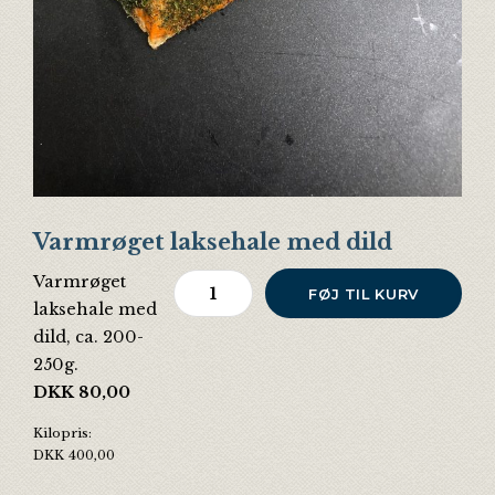
Varmrøget laksehale med dild
Varmrøget
Varmrøget laksehale med dild antal
FØJ TIL KURV
laksehale med
dild, ca. 200-
250g.
DKK
80,00
Kilopris:
DKK
400,00