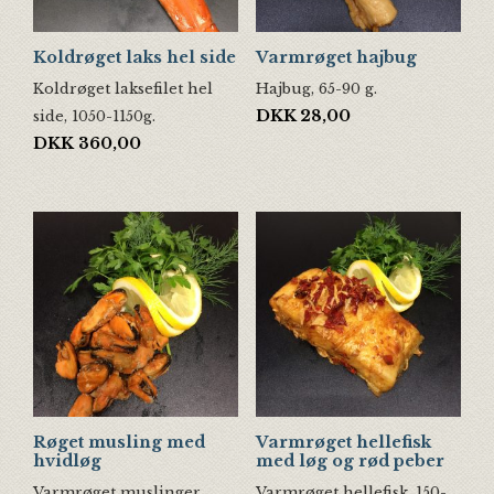
Koldrøget laks hel side
Varmrøget hajbug
Koldrøget laksefilet hel
Hajbug, 65-90 g.
DKK
28,00
side, 1050-1150g.
DKK
360,00
Røget musling med
Varmrøget hellefisk
hvidløg
med løg og rød peber
Varmrøget muslinger
Varmrøget hellefisk, 150-