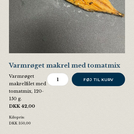
Varmrøget makrel med tomatmix
Varmrøget
Varmrøget makrel med tomatmix ant
FØJ TIL KURV
makrelfilet med
tomatmix, 120-
150 g.
DKK
42,00
Kilopris:
DKK
350,00