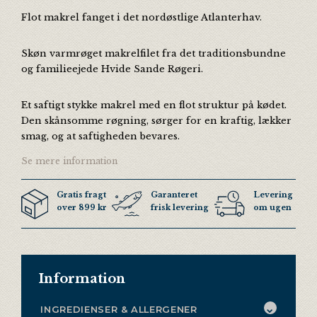
Flot makrel fanget i det nordøstlige Atlanterhav.
Skøn varmrøget makrelfilet fra det traditionsbundne
og familieejede Hvide Sande Røgeri.
Et saftigt stykke makrel med en flot struktur på kødet.
Den skånsomme røgning, sørger for en kraftig, lækker
smag, og at saftigheden bevares.
Se mere information
Gratis fragt
Garanteret
Levering 3 ga
over 899 kr
frisk levering
om ugen
Information
INGREDIENSER & ALLERGENER