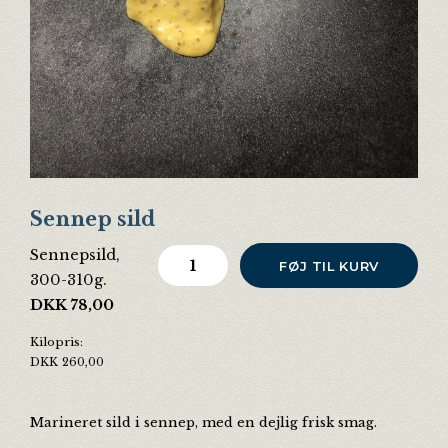
Sennep sild
Sennepsild,
Sennep sild antal
FØJ TIL KURV
300-310g.
DKK
78,00
Kilopris:
DKK
260,00
Marineret sild i sennep, med en dejlig frisk smag.