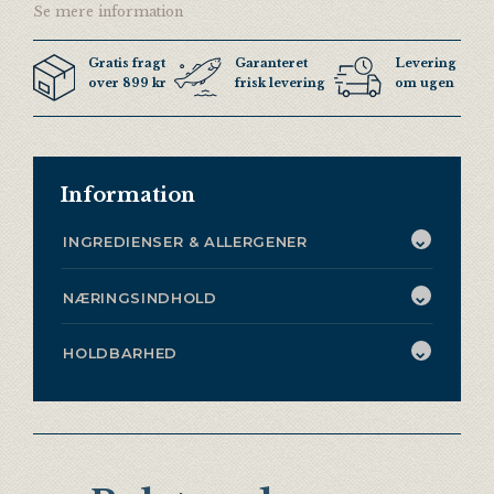
Se mere information
Gratis fragt
Garanteret
Levering 3 ga
over 899 kr
frisk levering
om ugen
Information
INGREDIENSER & ALLERGENER
NÆRINGSINDHOLD
HOLDBARHED