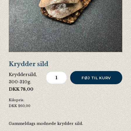
Krydder sild
Kryddersild,
Krydder sild antal
FØJ TIL KURV
300-310g.
DKK
78,00
Kilopris:
DKK
260,00
Gammeldags modnede krydder sild.