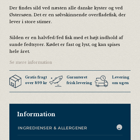
Der findes sild ved næsten alle danske kyster og ved
Østersøen. Det er en sølvskinnende overfladefisk, der
lever i store stimer.
Silden er en halvfed/fed fisk med et højt indhold af
sunde fedtsyrer. Kødet er fast og lyst, og kan spises
hele året.
Se mere information
Gratis fragt
Garanteret
Levering 3 ga
over 899 kr
frisk levering
om ugen
Information
INGREDIENSER & ALLERGENER