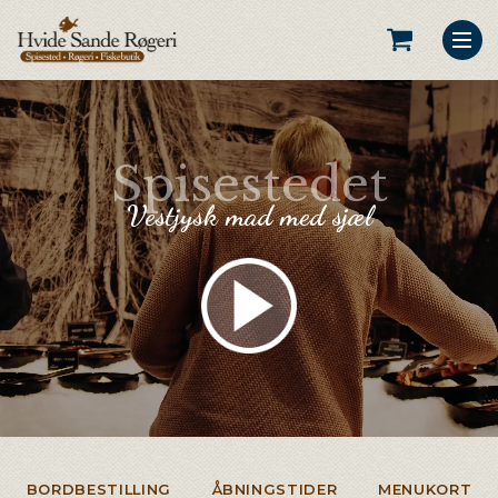
Spisestedet
Vestjysk mad med sjæl
BORDBESTILLING
ÅBNINGSTIDER
MENUKORT