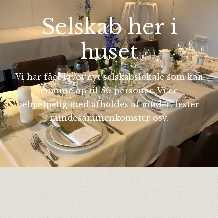
Selskab her i
huset
Vi har fået lavet nyt selskabslokale som kan
rumme op til 50 personer. Vi er
behjælpelig med afholdes af møder, fester,
mindesammenkomster osv.