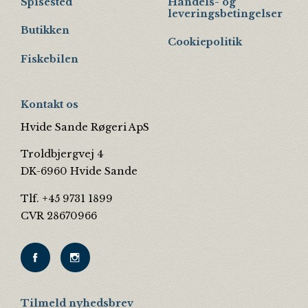
Spisested
Handels- og
leveringsbetingelser
Butikken
Cookiepolitik
Fiskebilen
Kontakt os
Hvide Sande Røgeri ApS
Troldbjergvej 4
DK-6960 Hvide Sande
Tlf. +45 9731 1899
CVR 28670966
Tilmeld nyhedsbrev