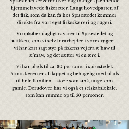
Spisestedet serverer hver dag mange spændende
hjemmelavede fiskeretter. Langt hovedparten af
det fisk, som du kan få hos Spisestedet kommer
direkte fra vort eget fiskeskæreri og røgeri.
Vi opkøber dagligt råvarer til Spisestedet og
butikken, som vi selv forarbejder i vores røgeri –
vi har kort sagt styr på fiskens vej fra æ’haw til
æ’maw, og det sætter vi en ære i.
Vi har plads til ca. 80 personer i spisestedet.
Atmosfæren er afslappet og behagelig med plads
til hele familien – store som små, unge som
gamle. Derudover har vi også et selskabslokale,
som kan rumme op til 50 personer.